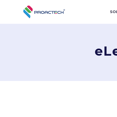
SO
eL