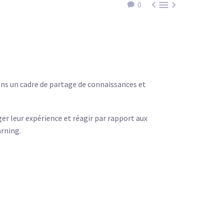



0
ans un cadre de partage de connaissances et
er leur expérience et réagir par rapport aux
arning.