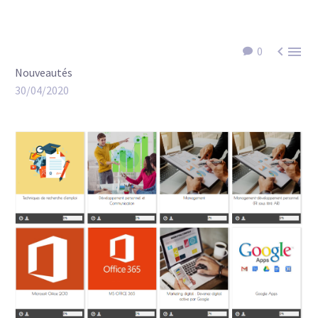


0
Nouveautés
30/04/2020