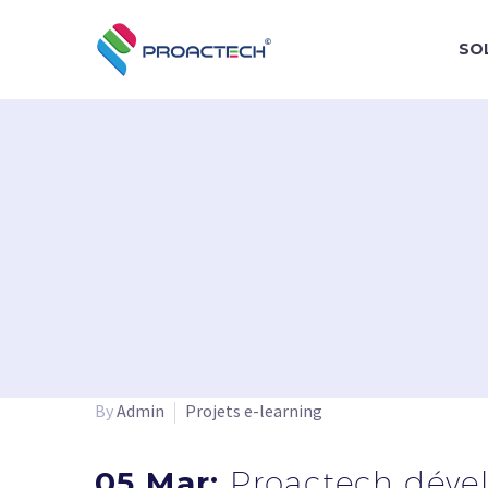
SO
By
Admin
Projets e-learning
05 Mar:
Proactech dével