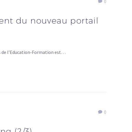
0
ment du nouveau portail
es de l’Education-Formation est…
0
ng (2/3)