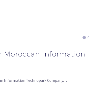
0
vec Moroccan Information
oroccan Information Technopark Company…